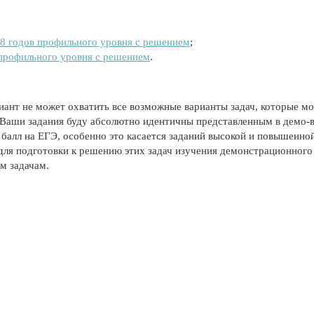
8 годов профильного уровня с решением
;
профильного уровня с решением
.
иант не может охватить все возможные варианты задач, которые мо
не Ваши задания буду абсолютно идентичны представленным в демо-
 балл на ЕГЭ, особенно это касается заданий высокой и повышенно
для подготовки к решению этих задач изучения демонстрационного
м задачам.