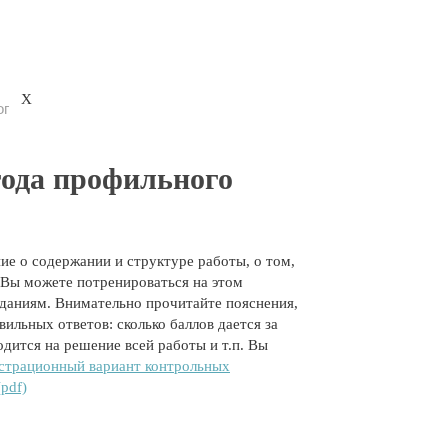
X
ог
года профильного
е о содержании и структуре работы, о том,
. Вы можете потренироваться на этом
аданиям.
Внимательно прочитайте пояснения,
ьных ответов: сколько баллов дается за
дится на решение всей работы и т.п. Вы
страционный вариант контрольных
pdf)