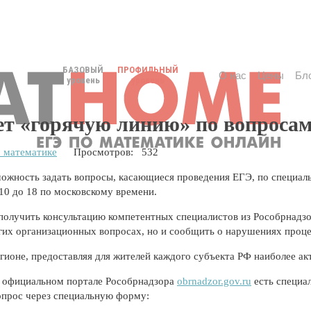
БАЗОВЫЙ
ПРОФИЛЬНЫЙ
О нас
Цены
Бл
уровень
уровень
ает «горячую линию» по вопроса
 математике
Просмотров: 532
можность задать вопросы, касающиеся проведения ЕГЭ, по специа
10 до 18 по московскому времени.
получить консультацию компетентных специалистов из Рособрнадзо
гих организационных вопросах, но и сообщить о нарушениях проц
егионе, предоставляя для жителей каждого субъекта РФ наиболее 
на официальном портале Рособрнадзора
obrnadzor.gov.ru
есть специа
опрос через специальную форму: