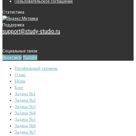
Пользовательское соглашение
Статистика
Поддержка
support@study-studio.ru
Социальные связи
Вконтакте
Youtube
Профильный уровень
О нас
Цены
Блог
Задача №1
Задача №2
Задача №3
Задача №4
Задача №5
Задача №6
Задача №7